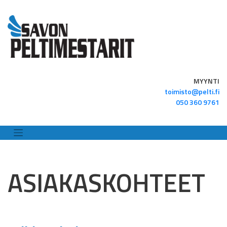
Skip
to
content
MYYNTI
toimisto@pelti.fi
050 360 9761
ASIAKASKOHTEET