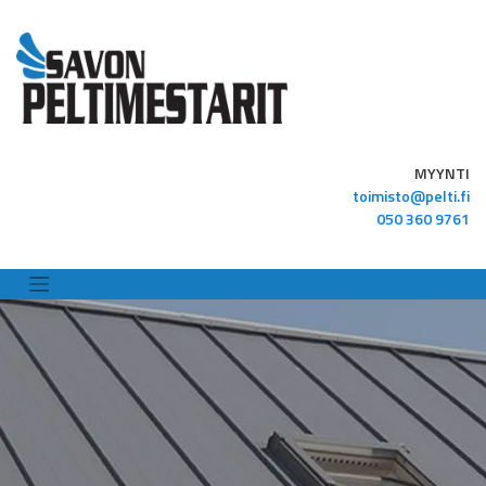
Skip
to
content
MYYNTI
toimisto@pelti.fi
050 360 9761