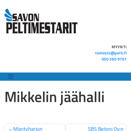
Skip
to
content
MYYNTI
toimisto@pelti.fi
050 360 9761
Mikkelin jäähalli
Artikkelien
Mäntyharjun
SBS Betoni Oy:n